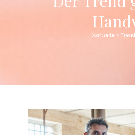
Der Trend g
Handw
Startseite
Trend