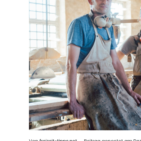
Von
freizeit-tipps.net
Beitrag gepostet am
Dez